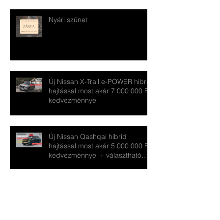
Nyári szünet
Új Nissan X-Trail e-POWER hibrid
hajtással most akár 7 000 000 Ft
kedvezménnyel
Új Nissan Qashqai hibrid
hajtással most akár 5 000 000 Ft
kedvezménnyel + választható
ajándékkal
Archhívum
2026. július
(1)
1 bejegyzés