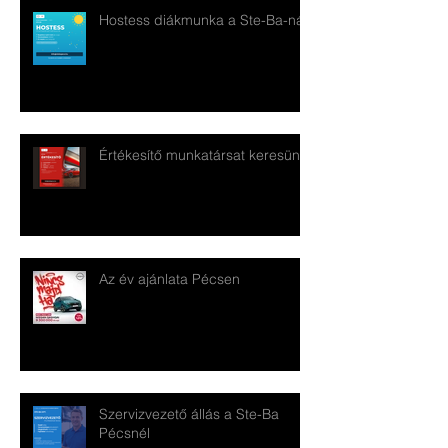
Hostess diákmunka a Ste-Ba-nál
Értékesítő munkatársat keresünk!
Az év ajánlata Pécsen
Szervizvezető állás a Ste-Ba
Pécsnél