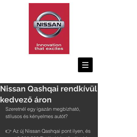
Nissan Qashqai rendkívül
kedvező áron
Szeretnél egy igazán megbízható, 
stílusos és kényelmes autót?
👉 Az új Nissan Qashqai pont ilyen, és 