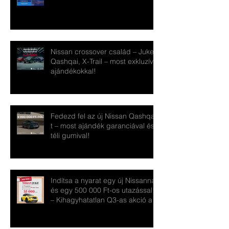
Nissan crossover család – Juke,
Qashqai, X-Trail – most exkluzív
ajándékokkal!
Fedezd fel az új Nissan Qashqai-
t – most ajándék garanciával és
téli gumival!
Indítsa a nyarat egy új Nissannal
és egy 500 000 Ft-os utazással!
– Kihagyhatatlan Q3-as akció a
pécsi Nissan Ste-Ba-nál