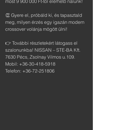
most 9 900 000 Ft-tól elérhető nálunk!
👏 Gyere el, próbáld ki, és tapasztald 
meg, milyen érzés egy igazán modern 
crossover volánja mögött ülni! 
👉 További részletekért látogass el 
szalonunkba! NISSAN – STE-BA Kft. 
7630 Pécs, Zsolnay Vilmos u.109. 
Mobil: +36-30-418-5918
Telefon: +36-72-251806