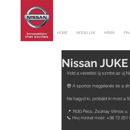
HOME
MODELLEK
HÍREK
FIN
Nissan JUKE 
Vidd a vezetést új szintre az új 
😎 A sportos megjelenés és a di
Ne hagyd ki, próbáld ki most a St
📍 7630 Pécs, Zsolnay Vilmos u. 
📞 Hívj minket most: +36 72 251