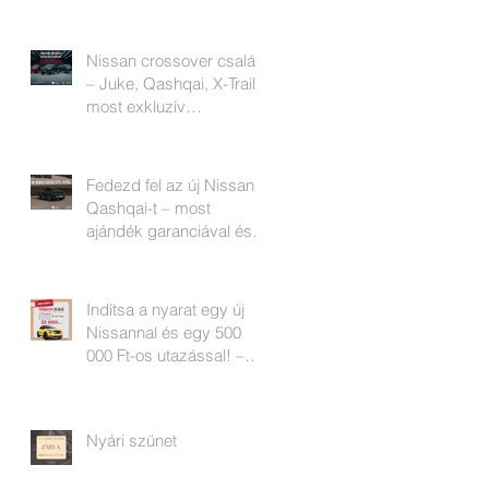
Nissan crossover család
– Juke, Qashqai, X-Trail –
most exkluzív
ajándékokkal!
Fedezd fel az új Nissan
Qashqai-t – most
ajándék garanciával és
téli gumival!
Indítsa a nyarat egy új
Nissannal és egy 500
000 Ft-os utazással! –
Kihagyhatatlan Q3-as
akció a pécsi Nissan Ste-
Ba-nál
Nyári szünet