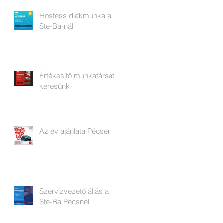
Hostess diákmunka a
Ste-Ba-nál
Értékesítő munkatársat
keresünk!
Az év ajánlata Pécsen
Szervizvezető állás a
Ste-Ba Pécsnél