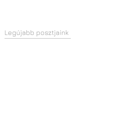
változattal teszi
szélesebb körben
vonzóvá a
Legújabb posztjaink