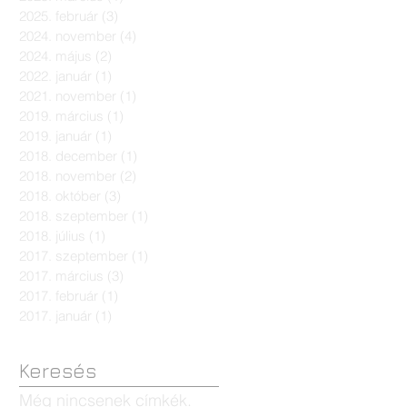
2025. február
(3)
3 bejegyzés
2024. november
(4)
4 bejegyzés
2024. május
(2)
2 bejegyzés
2022. január
(1)
1 bejegyzés
2021. november
(1)
1 bejegyzés
2019. március
(1)
1 bejegyzés
2019. január
(1)
1 bejegyzés
2018. december
(1)
1 bejegyzés
2018. november
(2)
2 bejegyzés
2018. október
(3)
3 bejegyzés
2018. szeptember
(1)
1 bejegyzés
2018. július
(1)
1 bejegyzés
2017. szeptember
(1)
1 bejegyzés
2017. március
(3)
3 bejegyzés
2017. február
(1)
1 bejegyzés
2017. január
(1)
1 bejegyzés
Keresés
Még nincsenek címkék.