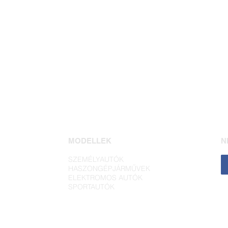
MODELLEK
N
SZEMÉLYAUTÓK
HASZONGÉPJÁRMŰVEK
ELEKTROMOS AUTÓK
SPORTAUTÓK