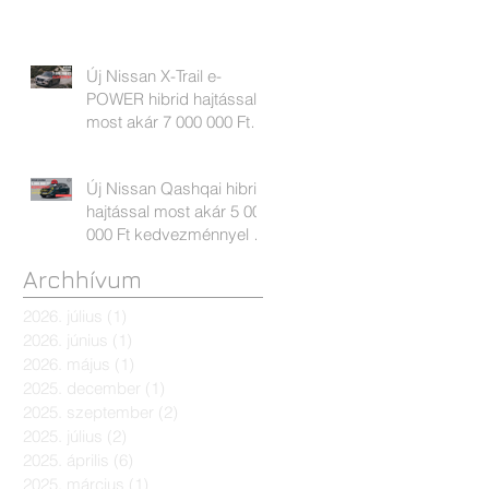
Új Nissan X-Trail e-
POWER hibrid hajtással
most akár 7 000 000 Ft
kedvezménnyel
Új Nissan Qashqai hibrid
hajtással most akár 5 000
000 Ft kedvezménnyel +
választható ajándékkal
Archhívum
2026. július
(1)
1 bejegyzés
2026. június
(1)
1 bejegyzés
2026. május
(1)
1 bejegyzés
2025. december
(1)
1 bejegyzés
2025. szeptember
(2)
2 bejegyzés
2025. július
(2)
2 bejegyzés
2025. április
(6)
6 bejegyzés
2025. március
(1)
1 bejegyzés