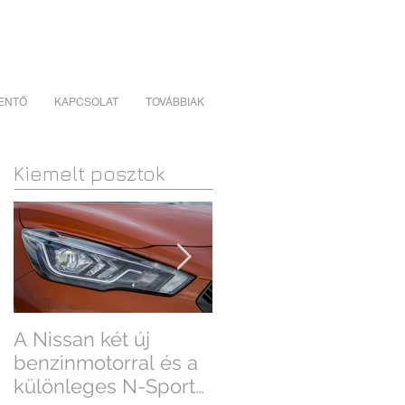
LENTŐ
KAPCSOLAT
TOVÁBBIAK
Kiemelt posztok
A Nissan két új
Az új benzinmotorral
benzinmotorral és a
még jobb a Nissan
különleges N-Sport
Qashqai