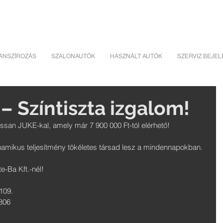
ANSZÍROZÁS
SZALONAUTÓK
HASZNÁLT AUTÓK
SZERVIZ BEJE
– Színtiszta izgalom!
Nissan JUKE-kal, amely már 7 900 000 Ft-tól elérhető!
namikus teljesítmény tökéletes társad lesz a mindennapokban.
e-Ba Kft.-nél! 
109. 
 806