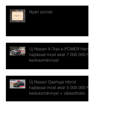
Nyári szünet
Új Nissan X-Trail e-POWER hibrid
hajtással most akár 7 000 000 Ft
kedvezménnyel
Új Nissan Qashqai hibrid
hajtással most akár 5 000 000 Ft
kedvezménnyel + választható
ajándékkal
Archhívum
2026. július
(1)
1 bejegyzés