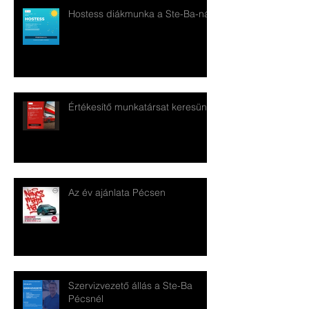
Hostess diákmunka a Ste-Ba-nál
Értékesítő munkatársat keresünk!
Az év ajánlata Pécsen
Szervizvezető állás a Ste-Ba
Pécsnél