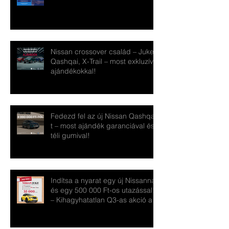
Nissan crossover család – Juke,
Qashqai, X-Trail – most exkluzív
ajándékokkal!
Fedezd fel az új Nissan Qashqai-
t – most ajándék garanciával és
téli gumival!
Indítsa a nyarat egy új Nissannal
és egy 500 000 Ft-os utazással!
– Kihagyhatatlan Q3-as akció a
pécsi Nissan Ste-Ba-nál