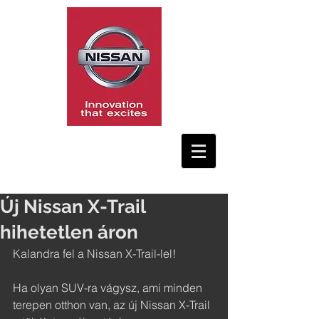
Új Nissan X-Trail
hihetetlen áron
Kalandra fel a Nissan X-Trail-lel!
Ha olyan SUV-ra vágysz, ami minden 
terepen otthon van, az új Nissan X-Trail 